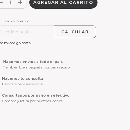
CAMBIAR CP
regas para el CP:
Medios de envío
CALCULAR
sé mi código postal
Hacemos envios a todo el país
También lo empaquetamos para regalo
Hacenos tu consulta
Estamos para asesorarte
Consultanos por pago en efectivo
Compra y retirá por nuestros locales