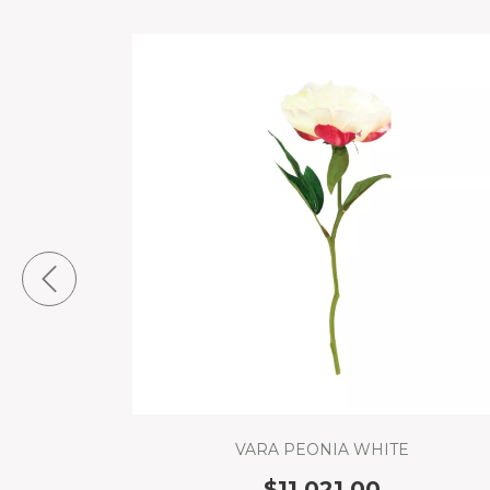
S
VARA PEONIA WHITE
$11.021,00