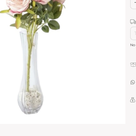
Ent
No 