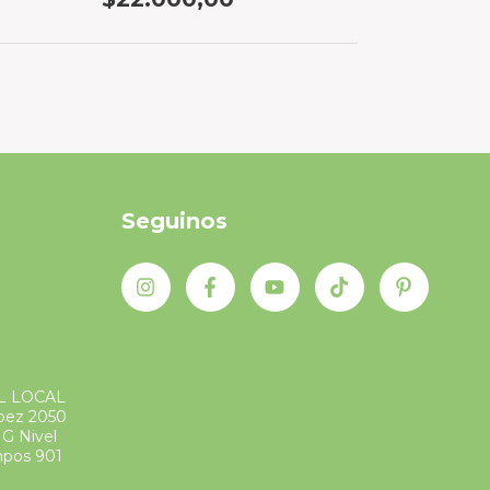
Seguinos
L LOCAL
ópez 2050
G Nivel
mpos 901