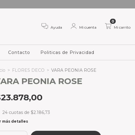
0
Ayuda
Mi cuenta
Mi carrito
Contacto
Politicas de Privacidad
cio
>
FLORES DECO
>
VARA PEONIA ROSE
ARA PEONIA ROSE
$23.878,00
24
cuotas de
$2.186,73
r más detalles