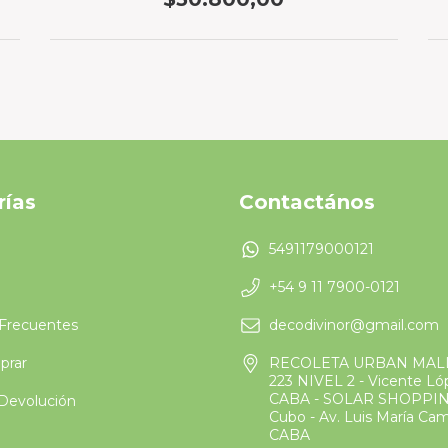
rías
Contactános
5491179000121
+54 9 11 7900-0121
Frecuentes
decodivinor@gmail.com
rar
RECOLETA URBAN MAL
223 NIVEL 2 - Vicente L
CABA - SOLAR SHOPPIN
 Devolución
Cubo - Av. Luis María Ca
CABA