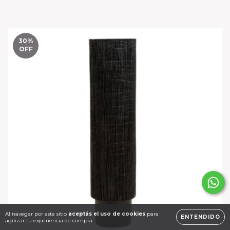
30
%
OFF
Al navegar por este sitio
aceptás el uso de cookies
para
ENTENDIDO
agilizar tu experiencia de compra.