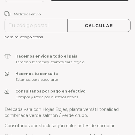
CAMBIAR CP
Entregas para el CP:
Medios de envío
CALCULAR
No sé mi código postal
Hacemos envios a todo el país
También lo empaquetamos para regalo
Hacenos tu consulta
Estamos para asesorarte
Consultanos por pago en efectivo
Compra y retirá por nuestros locales
Delicada vara con Hojas Bojes, planta versátil tonalidad
combinada verde salmón / verde crudo.
Consutanos por stock según color antes de comprar.