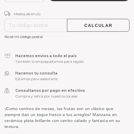
CAMBIAR CP
Entregas para el CP:
Medios de envío
CALCULAR
No sé mi código postal
Hacemos envios a todo el país
También lo empaquetamos para regalo
Hacenos tu consulta
Estamos para asesorarte
Consultanos por pago en efectivo
Compra y retirá por nuestros locales
¡Como centros de mesas, las frutas son un clásico que
siempre dan un toque fresco a tus arreglos! Manzana en
cerámica plata brillante con centro calado y fantasía en su
textura.