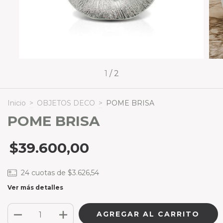
1
/
2
Inicio
>
OBJETOS DECO
>
POME BRISA
POME BRISA
$39.600,00
24
cuotas de
$3.626,54
Ver más detalles