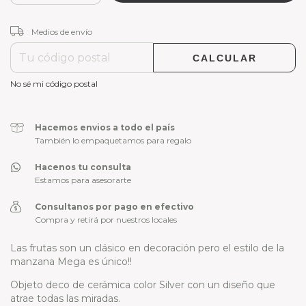
CAMBIAR CP
Entregas para el CP:
Medios de envío
CALCULAR
No sé mi código postal
Hacemos envios a todo el país
También lo empaquetamos para regalo
Hacenos tu consulta
Estamos para asesorarte
Consultanos por pago en efectivo
Compra y retirá por nuestros locales
Las frutas son un clásico en decoración pero el estilo de la
manzana Mega es único!!
Objeto deco de cerámica color Silver con un diseño que
atrae todas las miradas.