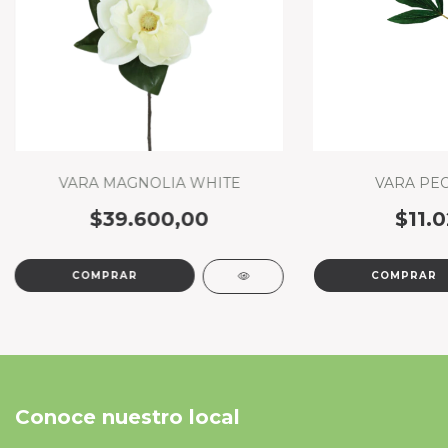
VARA MAGNOLIA WHITE
VARA PEO
$39.600,00
$11.0
Conoce nuestro local