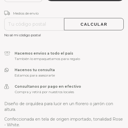
CAMBIAR CP
Entregas para el CP:
Medios de envío
CALCULAR
No sé mi código postal
Hacemos envios a todo el país
También lo empaquetamos para regalo
Hacenos tu consulta
Estamos para asesorarte
Consultanos por pago en efectivo
Compra y retirá por nuestros locales
Diseño de orquídea para lucir en un florero o jarrón con
altura.
Confeccionada en tela de origen importado, tonalidad Rose
- White.