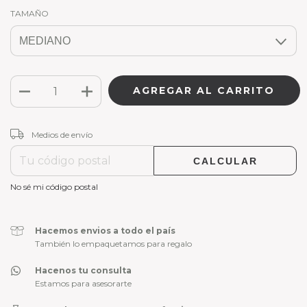
TAMAÑO
CAMBIAR CP
Entregas para el CP:
Medios de envío
CALCULAR
No sé mi código postal
Hacemos envios a todo el país
También lo empaquetamos para regalo
Hacenos tu consulta
Estamos para asesorarte