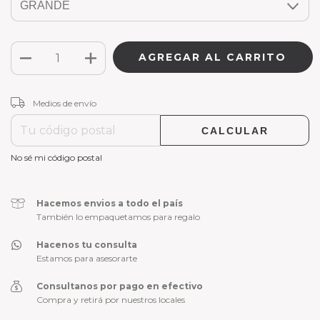
CAMBIAR CP
Entregas para el CP:
Medios de envío
CALCULAR
No sé mi código postal
Hacemos envios a todo el país
También lo empaquetamos para regalo
Hacenos tu consulta
Estamos para asesorarte
Consultanos por pago en efectivo
Compra y retirá por nuestros locales