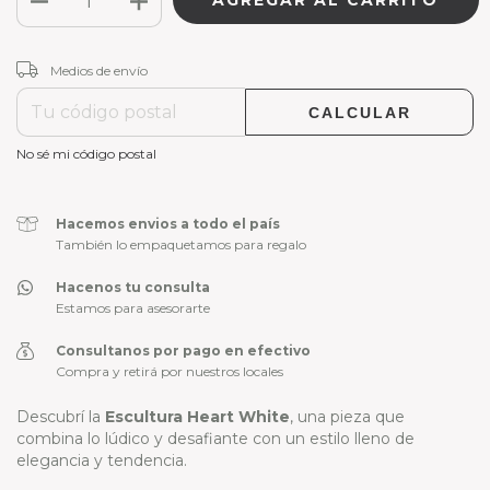
CAMBIAR CP
Entregas para el CP:
Medios de envío
CALCULAR
No sé mi código postal
Hacemos envios a todo el país
También lo empaquetamos para regalo
Hacenos tu consulta
Estamos para asesorarte
Consultanos por pago en efectivo
Compra y retirá por nuestros locales
Descubrí la
Escultura Heart White
, una pieza que
combina lo lúdico y desafiante con un estilo lleno de
elegancia y tendencia.