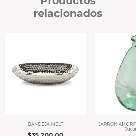
Productos
relacionados
BANDEJA MELT
JARRÓN AMORFO. 
Sucur
$35.200,00