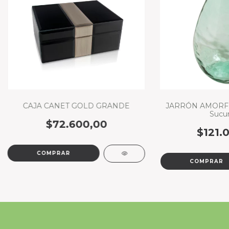
CAJA CANET GOLD GRANDE
JARRÓN AMORFO. 
Sucur
$72.600,00
$121.