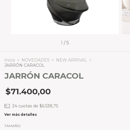
1
/
5
Inicio
>
NOVEDADES
>
NEW ARRIVAL
>
JARRÓN CARACOL
JARRÓN CARACOL
$71.400,00
24
cuotas de
$6.538,75
Ver más detalles
TAMAÑO