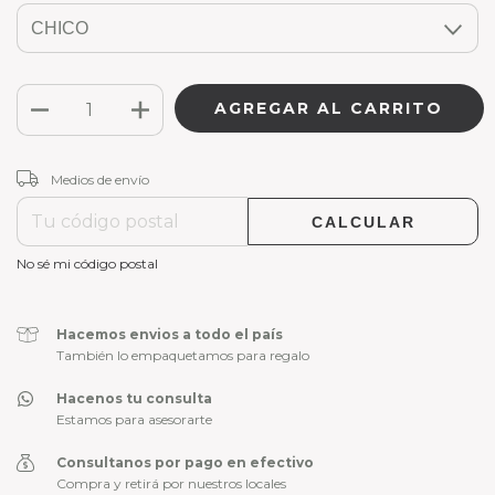
CAMBIAR CP
Entregas para el CP:
Medios de envío
CALCULAR
No sé mi código postal
Hacemos envios a todo el país
También lo empaquetamos para regalo
Hacenos tu consulta
Estamos para asesorarte
Consultanos por pago en efectivo
Compra y retirá por nuestros locales