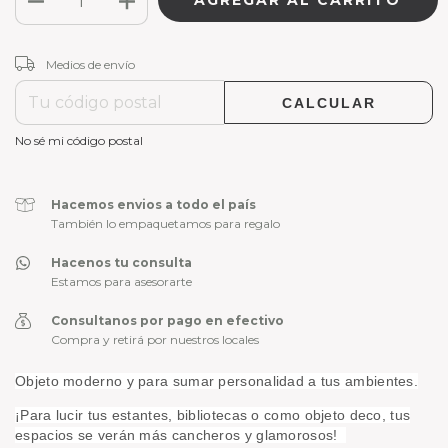
CAMBIAR CP
Entregas para el CP:
Medios de envío
CALCULAR
No sé mi código postal
Hacemos envios a todo el país
También lo empaquetamos para regalo
Hacenos tu consulta
Estamos para asesorarte
Consultanos por pago en efectivo
Compra y retirá por nuestros locales
Objeto moderno y para sumar personalidad a tus ambientes.
¡Para lucir tus estantes, bibliotecas o como objeto deco, tus
espacios se verán más cancheros y glamorosos!