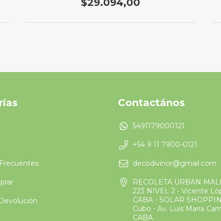
$29.094,00
rías
Contactános
5491179000121
+54 9 11 7900-0121
Frecuentes
decodivinor@gmail.com
rar
RECOLETA URBAN MAL
223 NIVEL 2 - Vicente L
CABA - SOLAR SHOPPIN
 Devolución
Cubo - Av. Luis María Ca
CABA