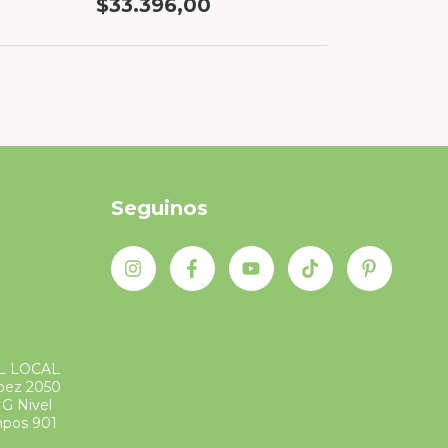
$33.396,00
Seguinos
L LOCAL
ópez 2050
G Nivel
mpos 901