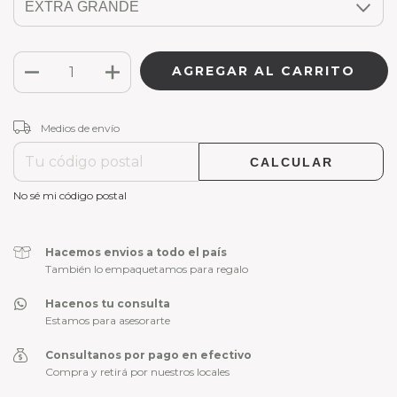
CAMBIAR CP
Entregas para el CP:
Medios de envío
CALCULAR
No sé mi código postal
Hacemos envios a todo el país
También lo empaquetamos para regalo
Hacenos tu consulta
Estamos para asesorarte
Consultanos por pago en efectivo
Compra y retirá por nuestros locales