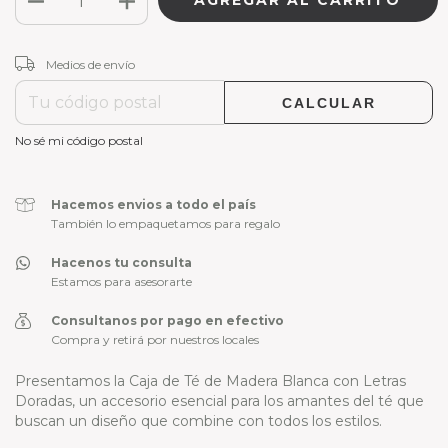
CAMBIAR CP
Entregas para el CP:
Medios de envío
CALCULAR
No sé mi código postal
Hacemos envios a todo el país
También lo empaquetamos para regalo
Hacenos tu consulta
Estamos para asesorarte
Consultanos por pago en efectivo
Compra y retirá por nuestros locales
Presentamos la Caja de Té de Madera Blanca con Letras
Doradas, un accesorio esencial para los amantes del té que
buscan un diseño que combine con todos los estilos.