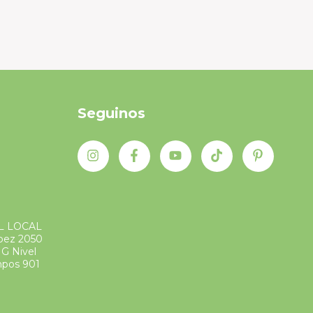
Seguinos
L LOCAL
ópez 2050
G Nivel
mpos 901