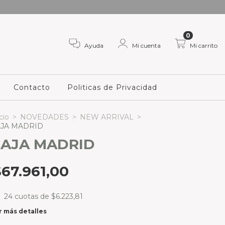
0
Ayuda
Mi cuenta
Mi carrito
Contacto
Politicas de Privacidad
cio
>
NOVEDADES
>
NEW ARRIVAL
>
AJA MADRID
AJA MADRID
$67.961,00
24
cuotas de
$6.223,81
r más detalles