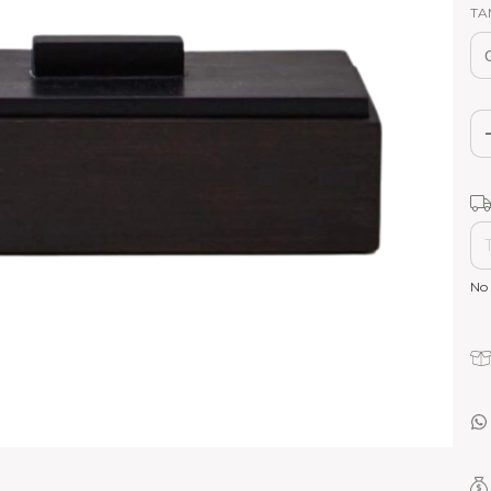
TA
Ent
No 