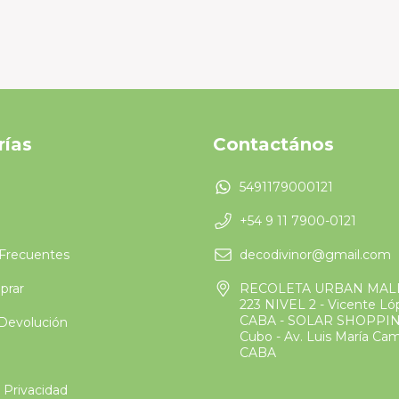
rías
Contactános
5491179000121
+54 9 11 7900-0121
Frecuentes
decodivinor@gmail.com
rar
RECOLETA URBAN MAL
223 NIVEL 2 - Vicente L
CABA - SOLAR SHOPPIN
 Devolución
Cubo - Av. Luis María Ca
CABA
e Privacidad