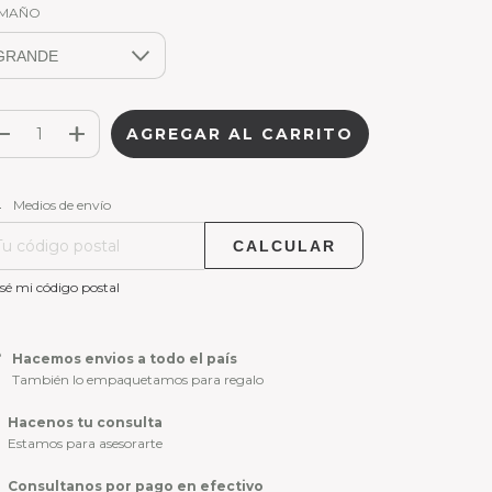
MAÑO
CAMBIAR CP
regas para el CP:
Medios de envío
CALCULAR
sé mi código postal
Hacemos envios a todo el país
También lo empaquetamos para regalo
Hacenos tu consulta
Estamos para asesorarte
Consultanos por pago en efectivo