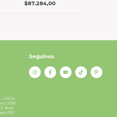
$87.284,00
Seguinos
L LOCAL
ópez 2050
G Nivel
mpos 901