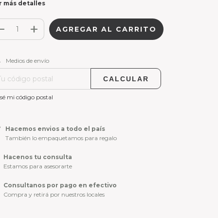
r más detalles
CAMBIAR CP
regas para el CP:
Medios de envío
CALCULAR
sé mi código postal
Hacemos envios a todo el país
También lo empaquetamos para regalo
Hacenos tu consulta
Estamos para asesorarte
Consultanos por pago en efectivo
Compra y retirá por nuestros locales