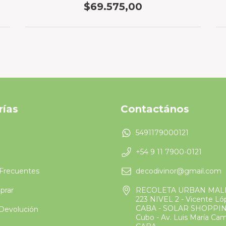
$69.575,00
rías
Contactános
5491179000121
+54 9 11 7900-0121
Frecuentes
decodivinor@gmail.com
rar
RECOLETA URBAN MAL
223 NIVEL 2 - Vicente L
CABA - SOLAR SHOPPIN
 Devolución
Cubo - Av. Luis María Ca